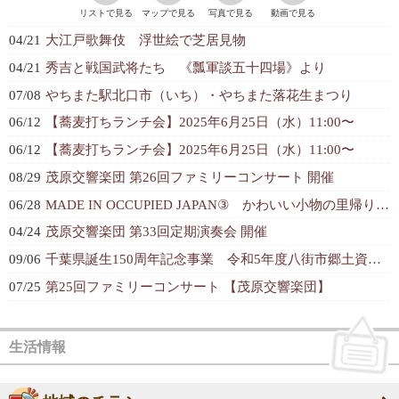
リストで見る
マップで見る
写真で見る
動画で見る
04/21
大江戸歌舞伎 浮世絵で芝居見物
04/21
秀吉と戦国武将たち 《瓢軍談五十四場》より
07/08
やちまた駅北口市（いち）・やちまた落花生まつり
06/12
【蕎麦打ちランチ会】2025年6月25日（水）11:00〜
06/12
【蕎麦打ちランチ会】2025年6月25日（水）11:00〜
08/29
茂原交響楽団 第26回ファミリーコンサート 開催
06/28
MADE IN OCCUPIED JAPAN③ かわいい小物の里帰り【城西国...
04/24
茂原交響楽団 第33回定期演奏会 開催
09/06
千葉県誕生150周年記念事業 令和5年度八街市郷土資料館企画展
07/25
第25回ファミリーコンサート 【茂原交響楽団】
生活情報