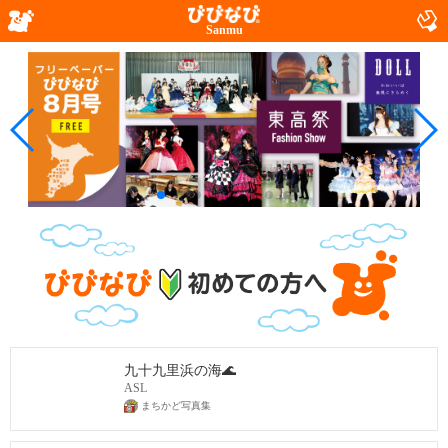
Sanmu
九十九里浜の海🌊
ASL
まちかど写真集