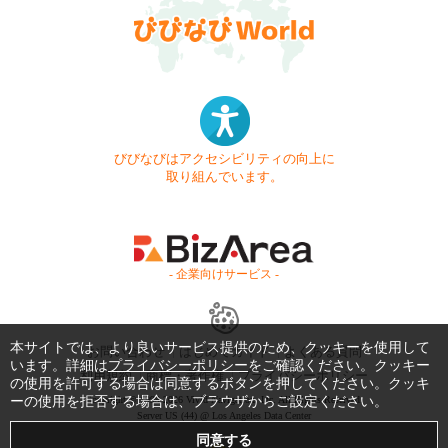
びびなびはアクセシビリティの向上に
取り組んでいます。
- 企業向けサービス -
本サイトでは、より良いサービス提供のため、クッキーを使用して
お問い合わせ
はじめてガイド
よくある質問
います。詳細は
プライバシーポリシー
をご確認ください。クッキー
利用規約
商標・著作権
プライバシーポリシー
の使用を許可する場合は同意するボタンを押してください。クッキ
ーの使用を拒否する場合は、ブラウザからご設定ください。
Copyright © 1999-2026 Vivid Navigation, Inc. All Rights Reserved.
Server US (44) @ Los Angeles Data Center