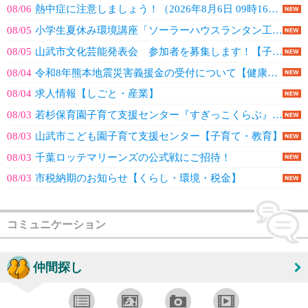
08/06
熱中症に注意しましょう！（2026年8月6日 09時16分配信）【全体配信(...
08/05
小学生夏休み環境講座「ソーラーハウスランタン工作教室」の開催について（申込受...
08/05
山武市文化芸能発表会 参加者を募集します！【子育て・教育】
08/04
令和8年熊本地震災害義援金の受付について【健康・保険・福祉】
08/04
求人情報【しごと・産業】
08/03
若杉保育園子育て支援センター『すぎっこくらぶ』【子育て・教育】
08/03
山武市こども園子育て支援センター【子育て・教育】
08/03
千葉ロッテマリーンズの公式戦にご招待！
08/03
市税納期のお知らせ【くらし・環境・税金】
コミュニケーション
仲間探し